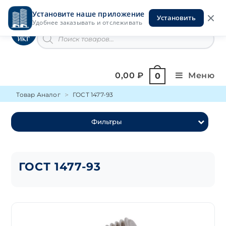
Перейти
Установите наше приложение
к
Установить
Инструменты на Горской
Удобнее заказывать и отслеживать
содержимому
Поиск
товаров
0,00
₽
Меню
0
Товар Аналог
ГОСТ 1477-93
Фильтры
ГОСТ 1477-93