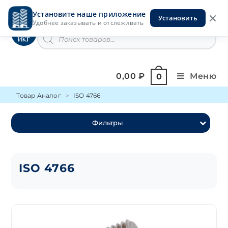
Перейти
Установите наше приложение
к
Установить
Инструменты на Горской
Удобнее заказывать и отслеживать
содержимому
Поиск
товаров
0,00
₽
Меню
0
Товар Аналог
ISO 4766
Фильтры
ISO 4766