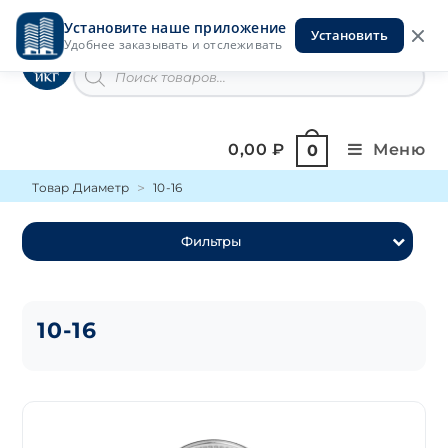
Перейти
Установите наше приложение
к
Установить
Инструменты на Горской
Удобнее заказывать и отслеживать
содержимому
Поиск
товаров
0,00
₽
Меню
0
Товар Диаметр
10-16
Фильтры
10-16