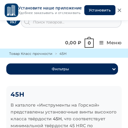
Перейти
Установите наше приложение
к
Установить
Инструменты на Горской
Удобнее заказывать и отслеживать
содержимому
Поиск
товаров
0,00
₽
Меню
0
Товар Класс прочности
45Н
Фильтры
45Н
В каталоге «Инструменты на Горской»
представлены установочные винты высокого
класса твёрдости
45H
, что соответствует
минимальной твёрдости 45 HRC по