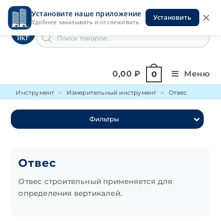
Перейти
Установите наше приложение
к
Установить
Инструменты на Горской
Удобнее заказывать и отслеживать
содержимому
Поиск
товаров
0,00
₽
Меню
0
Инструмент
Измерительный инструмент
Отвес
Фильтры
Отвес
Отвес строительный применяется для
определения вертикалей.