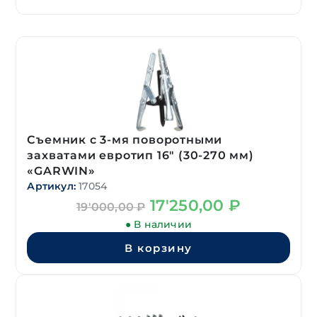
Съемник с 3-мя поворотными
захватами евротип 16″ (30-270 мм)
«GARWIN»
Артикул:
17054
Первоначальная
Текущая
17'250,00
₽
19'000,00
₽
цена
цена:
● В наличии
составляла
17'250,00 ₽.
19'000,00 ₽.
В корзину