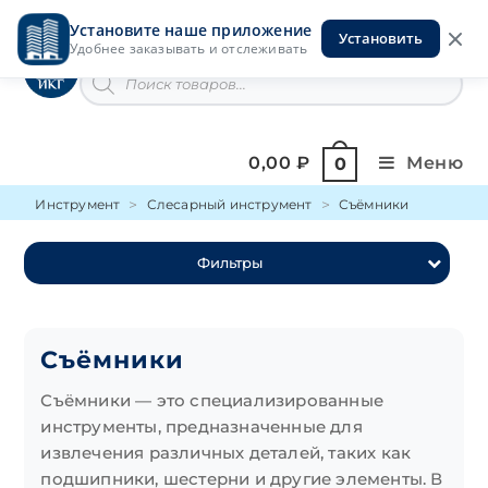
Перейти
Установите наше приложение
к
Установить
Инструменты на Горской
Удобнее заказывать и отслеживать
содержимому
Поиск
товаров
0,00
₽
Меню
0
Инструмент
Слесарный инструмент
Съёмники
Фильтры
Съёмники
Съёмники — это специализированные
инструменты, предназначенные для
извлечения различных деталей, таких как
подшипники, шестерни и другие элементы. В