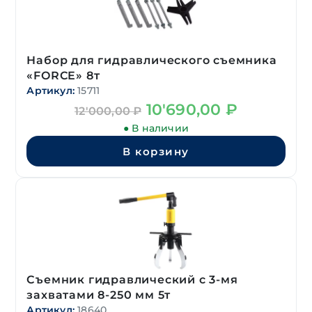
Набор для гидравлического съемника
«FORCE» 8т
Артикул:
15711
Первоначальная
Текущая
10'690,00
₽
12'000,00
₽
цена
цена:
● В наличии
составляла
10'690,00 ₽.
12'000,00 ₽.
В корзину
Съемник гидравлический с 3-мя
захватами 8-250 мм 5т
Артикул:
18640