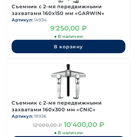
Съемник с 2-мя передвижными
захватами 160х150 мм «GARWIN»
Артикул:
14934
9'250,00
₽
● В наличии
В корзину
Съемник с 2-мя передвижными
захватами 160х300 мм «CNIC»
Артикул:
19936
Первоначальная
Текущая
10'400,00
₽
12'000,00
₽
цена
цена:
● В наличии
составляла
10'400,00 ₽.