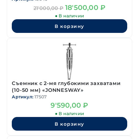
Первоначальная
Текущая
18'500,00
₽
21'000,00
₽
цена
цена:
● В наличии
составляла
18'500,00 ₽.
21'000,00 ₽.
В корзину
Съемник с 2-мя глубокими захватами
(10-50 мм) «JONNESWAY»
Артикул:
17507
9'590,00
₽
● В наличии
В корзину