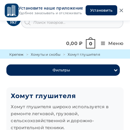
Перейти
Установите наше приложение
к
Установить
Инструменты на Горской
Удобнее заказывать и отслеживать
содержимому
Поиск
товаров
0,00
₽
Меню
0
Крепеж
Хомуты и скобы
Хомут глушителя
Фильтры
Хомут глушителя
Хомут глушителя широко используется в
ремонте легковой, грузовой,
сельскохозяйственной и дорожно-
строительной техники.