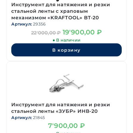
Инструмент для натяжения и резки
стальной ленты с храповым
механизмом «KRAFTOOL» BT-20
Артикул:
29356
Первоначальная
Текущая
19'900,00
₽
22'000,00
₽
цена
цена:
● В наличии
составляла
19'900,00 ₽.
22'000,00 ₽.
В корзину
Инструмент для натяжения и резки
стальной ленты «ЗУБР» ИНВ-20
Артикул:
21845
7'900,00
₽