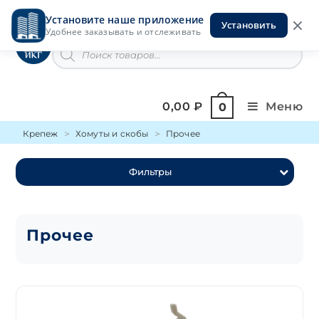
Перейти
Установите наше приложение
к
Установить
Инструменты на Горской
Удобнее заказывать и отслеживать
содержимому
Поиск
товаров
0,00
₽
Меню
0
Крепеж
Хомуты и скобы
Прочее
Фильтры
Прочее