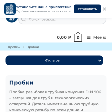
Перейти
Установите наше приложение
к
Установить
Инструменты на Горской
Удобнее заказывать и отслеживать
содержимому
Поиск
товаров
0,00
₽
Меню
0
Крепеж
Пробки
Фильтры
Пробки
Пробка резьбовая трубная конусная DIN 906
– заглушка для труб и технологических
отверстий. Деталь имеет внешнюю трубную
коническую резьбу по всей длине и