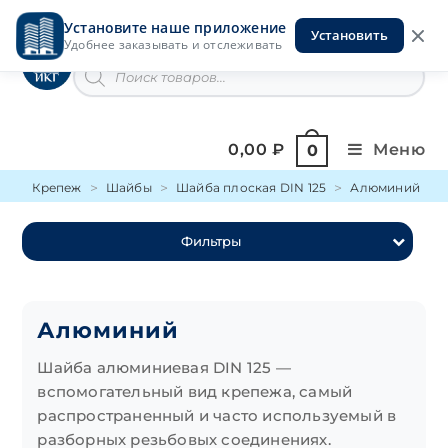
Перейти
Установите наше приложение
к
Установить
Инструменты на Горской
Удобнее заказывать и отслеживать
содержимому
Поиск
товаров
0,00
₽
Меню
0
Крепеж
Шайбы
Шайба плоская DIN 125
Алюминий
Фильтры
Алюминий
Шайба алюминиевая DIN 125 —
вспомогательный вид крепежа, самый
распространенный и часто используемый в
разборных резьбовых соединениях.