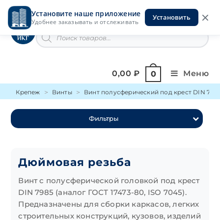
Перейти
Установите наше приложение
к
Установить
Инструменты на Горской
Удобнее заказывать и отслеживать
содержимому
Поиск
товаров
0,00
₽
Меню
0
Крепеж
Винты
Винт полусферический под крест DIN 798
Фильтры
Дюймовая резьба
Винт с полусферической головкой под крест
DIN 7985 (аналог ГОСТ 17473-80, ISO 7045).
Предназначены для сборки каркасов, легких
строительных конструкций, кузовов, изделий