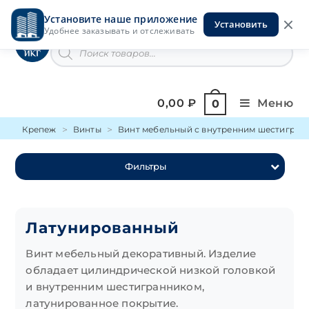
Перейти
Установите наше приложение
к
Установить
Инструменты на Горской
Удобнее заказывать и отслеживать
содержимому
Поиск
товаров
0,00
₽
Меню
0
Крепеж
Винты
Винт мебельный с внутренним шестигран
Фильтры
Латунированный
Винт мебельный декоративный. Изделие
обладает цилиндрической низкой головкой
и внутренним шестигранником,
латунированное покрытие.