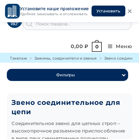
Перейти
Установите наше приложение
к
Установить
Инструменты на Горской
Удобнее заказывать и отслеживать
содержимому
Поиск
товаров
0,00
₽
Меню
0
Такелаж
Зажимы, соединители и звенья
Звено соедините
Фильтры
Звено соединительное для
цепи
Соединительное звено для цепных строп –
высокопрочное разъемное приспособление
в виде двух симметричных полуколец,