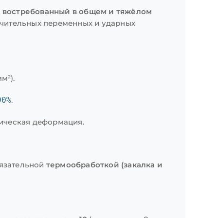
ее востребованный в общем и тяжёлом
ачительных переменных и ударных
м²).
90%
.
тическая деформация.
бязательной
термообработкой (закалка и