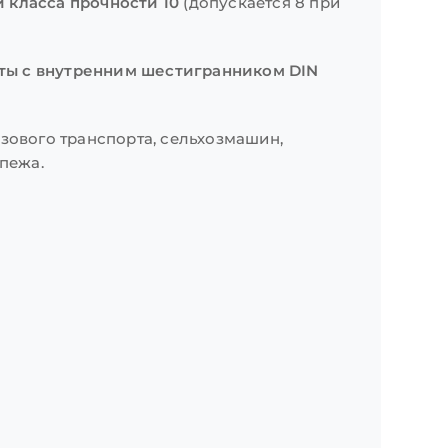
и класса прочности 10
(допускается 8 при
ты с внутренним шестигранником DIN
зового транспорта, сельхозмашин,
пежа.