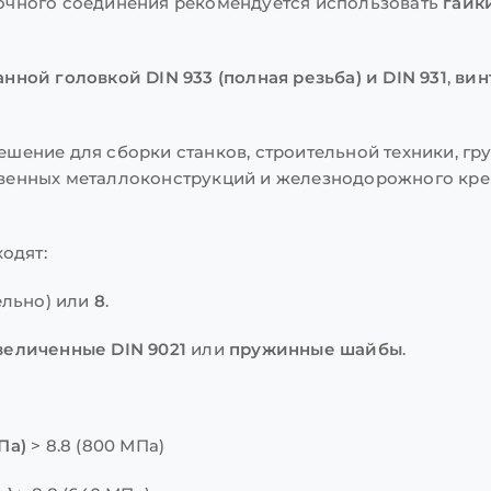
очного соединения рекомендуется использовать
гайк
нной головкой DIN 933 (полная резьба) и DIN 931
,
вин
шение для сборки станков, строительной техники, гру
венных металлоконструкций и железнодорожного кре
одят:
ельно) или
8
.
еличенные DIN 9021
или
пружинные шайбы
.
Па)
> 8.8 (800 МПа)