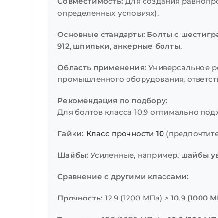
Совместимость:
Для создания равнопр
определенных условиях).
Основные стандарты:
Болты с шестигра
912
,
шпильки
,
анкерные болты
.
Область применения:
Универсальное ре
промышленного оборудования, ответст
Рекомендация по подбору:
Для болтов класса 10.9 оптимально подх
Гайки:
Класс прочности
10
(предпочтит
Шайбы:
Усиленные, например,
шайбы ув
Сравнение с другими классами:
Прочность:
12.9 (1200 МПа) >
10.9 (1000 М