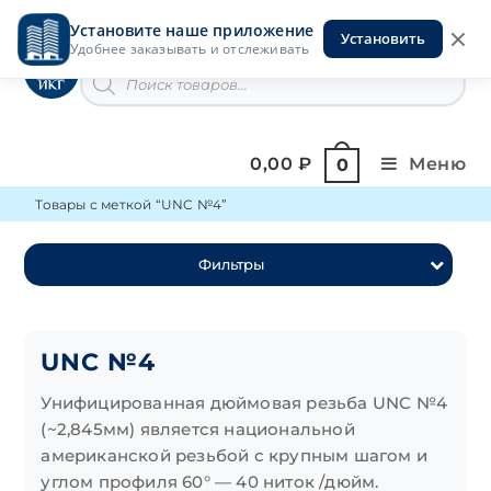
Перейти
Установите наше приложение
к
Установить
Инструменты на Горской
Удобнее заказывать и отслеживать
содержимому
Поиск
товаров
0,00
₽
Меню
0
Товары с меткой “UNC №4”
Фильтры
UNC №4
Унифицированная дюймовая резьба UNC №4
(~2,845мм) является национальной
американской резьбой с крупным шагом и
углом профиля 60° — 40 ниток /дюйм.