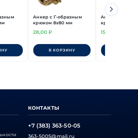
разным
Анкер с Г-образным
Анкер с Г-обр
мм
крюком 8х80 мм
крюком нейло
длинный 12х45
28,00
₽
15,00
₽
ИНУ
В КОРЗИНУ
В КОРЗИ
КОНТАКТЫ
+7 (383) 363-50-05
ьности
363-5005@mail.ru