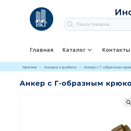
Перейти
к
Ин
содержимому
Поиск
товаров
Главная
Каталог
Контакты
Крепеж
Анкера и дюбели
Анкер с Г-образным кр
Анкер с Г-образным крюко
🔍