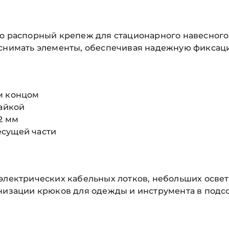
то распорный крепеж для стационарного навесного
и снимать элементы, обеспечивая надежную фикса
м концом
гайкой
2 мм
есущей части
электрических кабельных лотков, небольших освет
анизации крюков для одежды и инструмента в подс