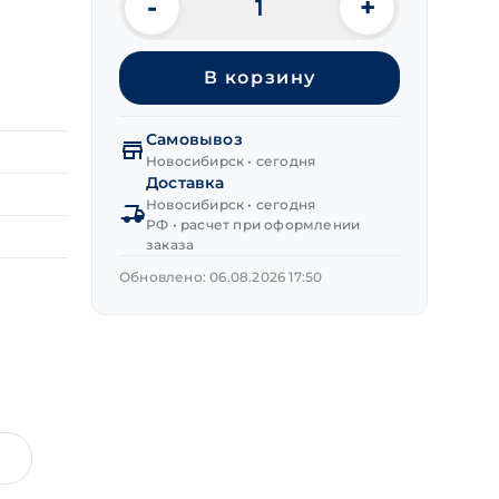
-
+
Количество
товара
Анкер
В корзину
с
Г-
образным
Самовывоз
крюком
Новосибирск • сегодня
12х100 мм
Доставка
Новосибирск • сегодня
РФ • расчет при оформлении
заказа
Обновлено: 06.08.2026 17:50