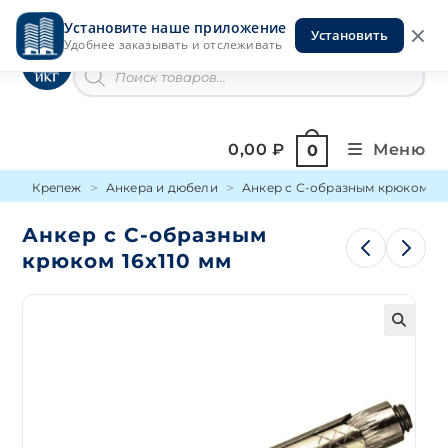
Перейти
Установите наше приложение
к
Установить
Инструменты на Горской
Удобнее заказывать и отслеживать
содержимому
Поиск
товаров
0,00
₽
Меню
0
Крепеж
Анкера и дюбели
Анкер с С-образным крюком
Анкер с С-образным
крюком 16х110 мм
🔍