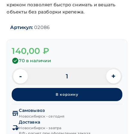
крюком позволяет быстро снимать и вешать
объекты без разборки крепежа.
Артикул:
02086
140,00
₽
70 в наличии
-
+
Количество
товара
Анкер
В корзину
с
С-
образным
Самовывоз
крюком
Новосибирск • сегодня
Доставка
16х110 мм
Новосибирск • завтра
РФ • расчет при оформлении заказа