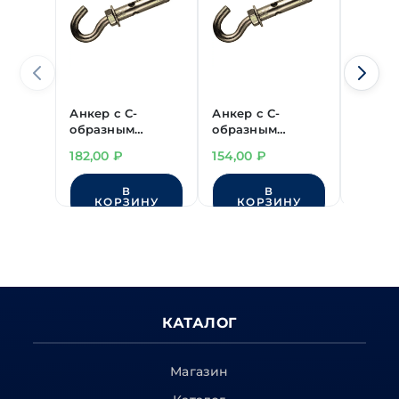
Анкер с С-
Анкер с С-
Анкер 
образным
образным
образ
крюком
крюком
крюко
182,00
₽
154,00
₽
168,00
20х130 мм
16х130 мм
В
В
КОРЗИНУ
КОРЗИНУ
КО
КАТАЛОГ
Магазин