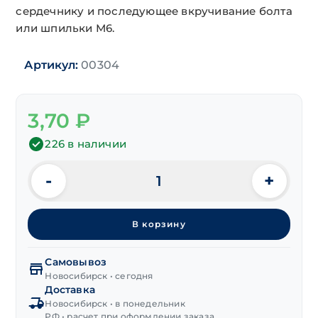
сердечнику и последующее вкручивание болта
или шпильки М6.
Артикул:
00304
3,70
₽
226 в наличии
-
+
Количество
товара
Анкер
В корзину
забивной
М6х8х25 мм,
желтый
Самовывоз
цинк
Новосибирск • сегодня
Доставка
Новосибирск • в понедельник
РФ • расчет при оформлении заказа