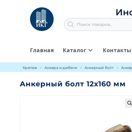
Перейти
к
Ин
содержимому
Поиск
товаров
Главная
Каталог
Контакты
Крепеж
Анкера и дюбели
Анкерный болт
Анкер
Анкерный болт 12х160 мм
🔍