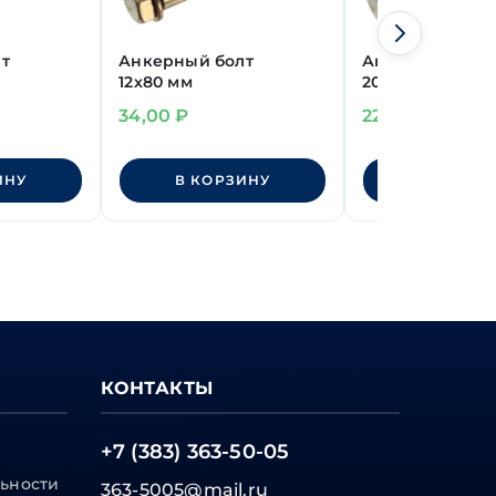
т
Анкерный болт
Анкерный бол
12х80 мм
20х200 мм
34,00
₽
221,00
₽
ИНУ
В КОРЗИНУ
В КОРЗИ
КОНТАКТЫ
+7 (383) 363-50-05
ьности
363-5005@mail.ru