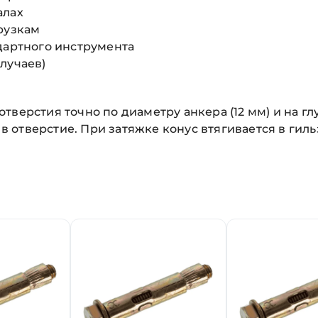
алах
рузкам
дартного инструмента
лучаев)
тверстия точно по диаметру анкера (12 мм) и на г
 в отверстие. При затяжке конус втягивается в гил