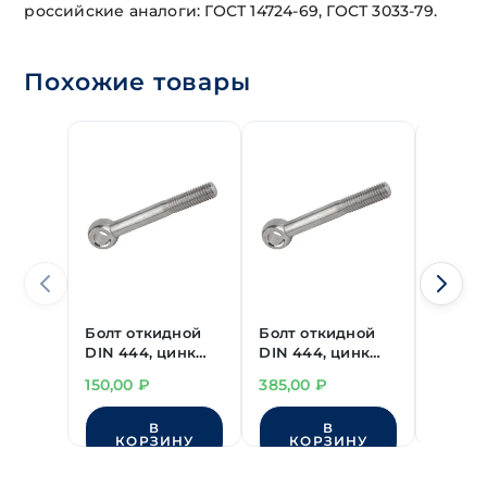
российские аналоги: ГОСТ 14724-69, ГОСТ 3033-79.
Похожие товары
Болт откидной
Болт откидной
Болт о
DIN 444, цинк
DIN 444, цинк
DIN 44
М10х40 мм
М16х60 мм
М12х12
150,00
₽
385,00
₽
330,0
В
В
КОРЗИНУ
КОРЗИНУ
КО