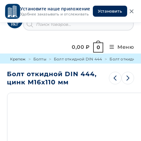
Перейти
Установите наше приложение
к
Установить
Инструменты на Горской
Удобнее заказывать и отслеживать
содержимому
Поиск
товаров
0,00
₽
Меню
0
Крепеж
Болты
Болт откидной DIN 444
Болт откидной 
Болт откидной DIN 444,
цинк М16х110 мм