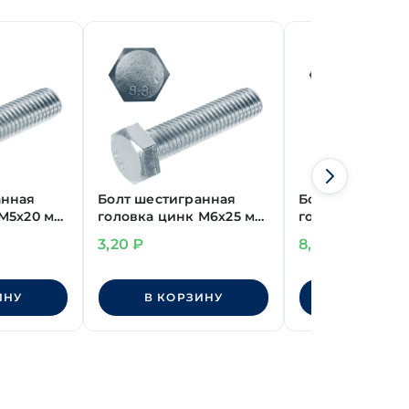
анная
Болт шестигранная
Болт шестигра
 М5х20 мм
головка цинк М6х25 мм
головка цинк
DIN 933 класс
М6х100 мм DIN 
3,20
₽
8,70
₽
прочности 8.8
класс прочност
ИНУ
В КОРЗИНУ
В КОРЗИ