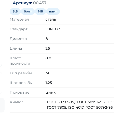
Артикул:
00457
8.8
болт
М8
винт
Материал
сталь
Стандарт
DIN 933
Диаметр
8
Длина
25
Класс
8.8
прочности
Тип резьбы
М
Шаг резьбы
1.25
Покрытие
цинк
Аналог
ГОСТ 50793-95, ГОСТ 50796-95, ГОС
ГОСТ 7805, ISO 4017, ГОСТ 50792-95