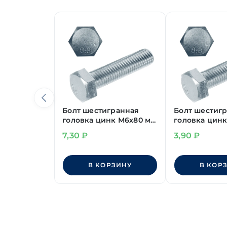
Болт шестигранная
Болт шестиг
головка цинк М6х80 мм
головка цинк
DIN 933 класс
DIN 933 класс
7,30
₽
3,90
₽
прочности 8.8
прочности 8.
В КОРЗИНУ
В КОР