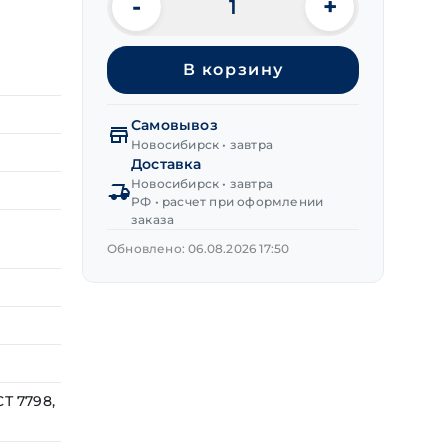
-
+
Количество
товара
Болт
В корзину
шестигранная
головка
цинк
Самовывоз
М8х25 мм
Новосибирск • завтра
DIN 933
Доставка
класс
Новосибирск • завтра
РФ • расчет при оформлении
прочности 8.8
заказа
Обновлено: 06.08.2026 17:50
Т 7798,