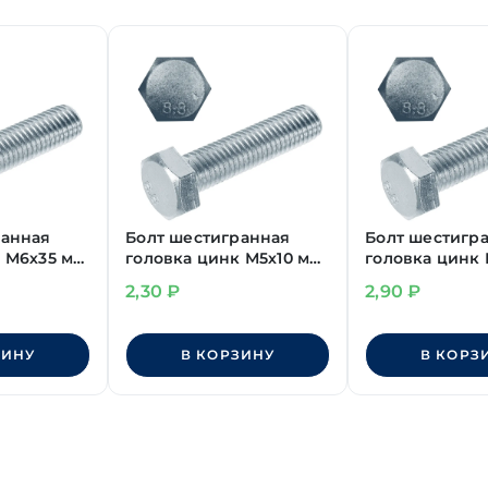
ранная
Болт шестигранная
Болт шестигр
 М6х35 мм
головка цинк М5х10 мм
головка цинк
DIN 933 класс
DIN 933 класс
2,30
₽
2,90
₽
8
прочности 8.8
прочности 8.8
ЗИНУ
В КОРЗИНУ
В КОРЗ