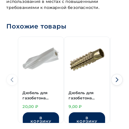
использования в местах с повышенными
требованиями к пожарной безопасности.
Похожие товары
Дюбель для
Дюбель для
Дюбел
газобетона
газобетона
газобе
"РосДюбель"
метал. 8х38 мм
10х50 
20,00
₽
9,00
₽
24,00
14х80 мм
В
В
КОРЗИНУ
КОРЗИНУ
КО