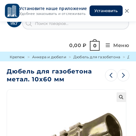
Перейти
Установите наше приложение
к
Установить
Инструменты на Горской
Удобнее заказывать и отслеживать
содержимому
Поиск
товаров
0,00
₽
Меню
0
Крепеж
Анкера и дюбели
Дюбель для газобетона
Дюб
Дюбель для газобетона
метал. 10х60 мм
🔍