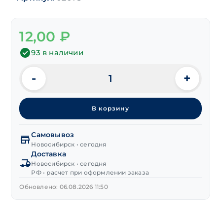
12,00
₽
93 в наличии
-
+
Количество
товара
Дюбель
В корзину
для
газобетона
метал.
Самовывоз
10х60 мм
Новосибирск • сегодня
Доставка
Новосибирск • сегодня
РФ • расчет при оформлении заказа
Обновлено: 06.08.2026 11:50