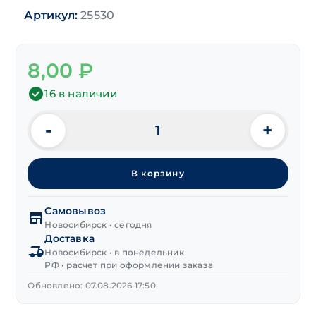
Артикул:
25530
8,00
₽
16 в наличии
-
+
Количество
товара
Дюбель
В корзину
-
гвоздь
нейлон
Самовывоз
с
Новосибирск • сегодня
Доставка
бортом
Новосибирск • в понедельник
6х45
РФ • расчет при оформлении заказа
HCX
TB
Обновлено: 07.08.2026 17:50
VR
(медн.самор.)