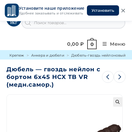
Перейти
Установите наше приложение
к
Установить
Инструменты на Горской
Удобнее заказывать и отслеживать
содержимому
Поиск
товаров
0,00
₽
Меню
0
Крепеж
Анкера и дюбели
Дюбель-гвоздь нейлоновый
Дюбель — гвоздь нейлон с
бортом 6х45 HCX TB VR
(медн.самор.)
🔍