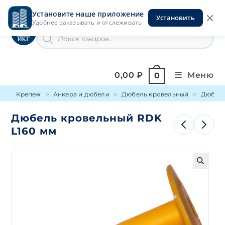
Перейти
Установите наше приложение
к
Установить
Инструменты на Горской
Удобнее заказывать и отслеживать
содержимому
Поиск
товаров
0,00
₽
Меню
0
Крепеж
Анкера и дюбели
Дюбель кровельный
Дюбель
Дюбель кровельный RDK
L160 мм
🔍