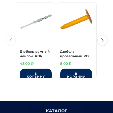
Дюбель рамный
Дюбель
Дюбел
нейлон. RDR
кровельный RDK
крове
"РосДюбель" ш/
L 60 мм
L200 
43,00
₽
8,00
₽
20,00
гр 10х100 мм
гор.цинк
В
В
КОРЗИНУ
КОРЗИНУ
КО
КАТАЛОГ