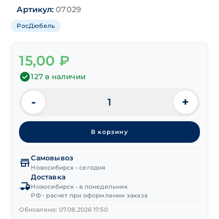
Артикул:
07029
РосДюбель
15,00
₽
127 в наличии
-
+
Количество
товара
Дюбель
В корзину
кровельный
RDK
L160 мм
Самовывоз
Новосибирск • сегодня
Доставка
Новосибирск • в понедельник
РФ • расчет при оформлении заказа
Обновлено: 07.08.2026 17:50