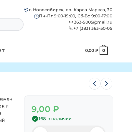
г. Новосибирск, пр. Карла Маркса, 30
Пн-Пт 9:00-19:00, Сб-Вс 9:00-17:00
363-5005@mail.ru
+7 (383) 363-50-05
ет
0,00
₽
0
начен
ок и
9,00
₽
з
168 в наличии
ый