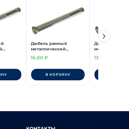
ый
Дюбель рамный
Дюбель рамны
й
металлический
металлический 
10х112 мм
16,00
₽
13,00
₽
ИНУ
В КОРЗИНУ
В КОРЗИ
КОНТАКТЫ