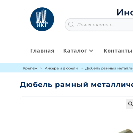
Перейти
к
Ин
содержимому
Поиск
товаров
Главная
Каталог
Контакты
Крепеж
Анкера и дюбели
Дюбель рамный металл
Дюбель рамный металличе
🔍