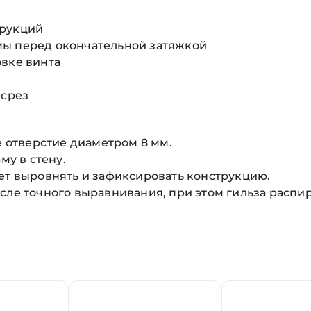
трукций
мы перед окончательной затяжкой
овке винта
 срез
е отверстие диаметром 8 мм.
му в стену.
ет выровнять и зафиксировать конструкцию.
сле точного выравнивания, при этом гильза распи