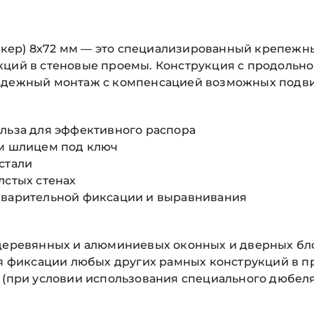
ер) 8х72 мм — это специализированный крепежны
кций в стеновые проемы. Конструкция с продольно
надежный монтаж с компенсацией возможных подв
ильза для эффективного распора
ым шлицем под ключ
стали
лстых стенах
едварительной фиксации и выравнивания
, деревянных и алюминиевых оконных и дверных б
ля фиксации любых других рамных конструкций в пр
 (при условии использования специального дюбеля