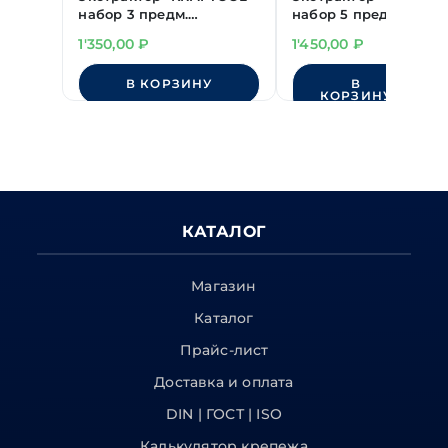
набор 3 предм.
набор 5 предм.
PH1/PZ1;PH2/PZ2;PH3/PZ3
4-19 мм
1'350,00
₽
1'450,00
₽
"KINGTONY"
В КОРЗИНУ
В
КОРЗИНУ
КАТАЛОГ
Магазин
Каталог
Прайс-лист
Доставка и оплата
DIN | ГОСТ | ISO
Калькулятор крепежа