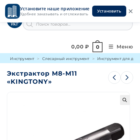
Перейти
Установите наше приложение
к
Установить
Инструменты на Горской
Удобнее заказывать и отслеживать
содержимому
Поиск
товаров
0,00
₽
Меню
0
Инструмент
Слесарный инструмент
Инструмент для дем
Экстрактор М8-М11
«KINGTONY»
🔍