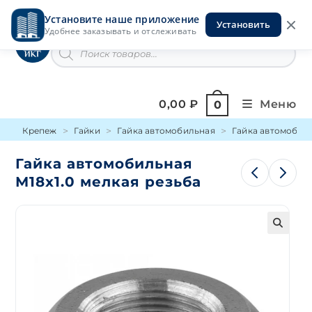
Перейти
Установите наше приложение
к
Установить
Инструменты на Горской
Удобнее заказывать и отслеживать
содержимому
Поиск
товаров
0,00
₽
Меню
0
Крепеж
Гайки
Гайка автомобильная
Гайка автомобиль
Гайка автомобильная
М18х1.0 мелкая резьба
🔍