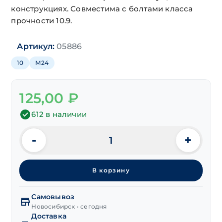
конструкциях. Совместима с болтами класса
прочности 10.9.
Артикул:
05886
10
М24
125,00
₽
612 в наличии
-
+
Количество
товара
Гайка
В корзину
DIN 934
высокопрочная
класс
Самовывоз
прочности 10.0
Новосибирск • сегодня
Доставка
М24,