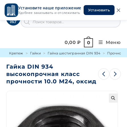
Перейти
Установите наше приложение
к
Установить
Инструменты на Горской
Удобнее заказывать и отслеживать
содержимому
Поиск
товаров
0,00
₽
Меню
0
Крепеж
Гайки
Гайка шестигранная DIN 934
Прочность
Гайка DIN 934
высокопрочная класс
прочности 10.0 М24, оксид
🔍