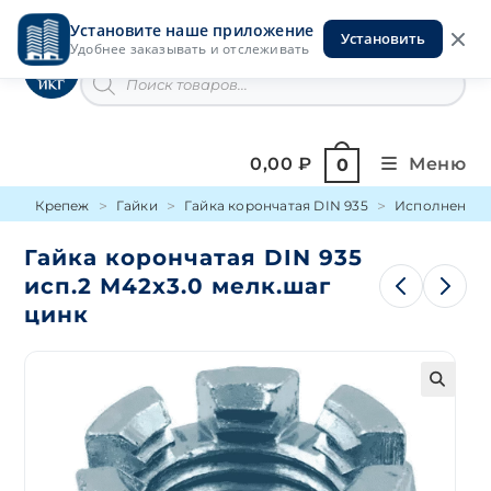
Перейти
Установите наше приложение
к
Установить
Инструменты на Горской
Удобнее заказывать и отслеживать
содержимому
Поиск
товаров
0,00
₽
Меню
0
Крепеж
Гайки
Гайка корончатая DIN 935
Исполнение 
Гайка корончатая DIN 935
исп.2 М42х3.0 мелк.шаг
цинк
🔍