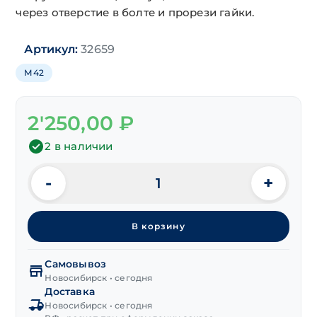
через отверстие в болте и прорези гайки.
Артикул:
32659
М42
2'250,00
₽
2 в наличии
-
+
Количество
товара
Гайка
В корзину
корончатая
DIN 935
исп.2
Самовывоз
М42х3.0
Новосибирск • сегодня
Доставка
мелк.шаг
Новосибирск • сегодня
цинк