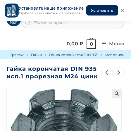
Перейти
Установите наше приложение
к
Установить
Инструменты на Горской
Удобнее заказывать и отслеживать
содержимому
Поиск
товаров
0,00
₽
Меню
0
Крепеж
Гайки
Гайка корончатая DIN 935
Исполнение 
Гайка корончатая DIN 935
исп.1 прорезная М24 цинк
🔍