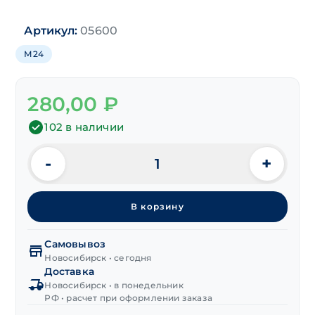
Артикул:
05600
М24
280,00
₽
102 в наличии
-
+
Количество
товара
Гайка
В корзину
корончатая
DIN 935
исп.1
Самовывоз
прорезная
Новосибирск • сегодня
Доставка
М24
Новосибирск • в понедельник
цинк
РФ • расчет при оформлении заказа