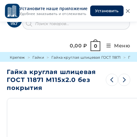
Перейти
Установите наше приложение
к
Установить
Инструменты на Горской
Удобнее заказывать и отслеживать
содержимому
Поиск
товаров
0,00
₽
Меню
0
Крепеж
Гайки
Гайка круглая шлицевая ГОСТ 11871
Гайк
Гайка круглая шлицевая
ГОСТ 11871 М115х2.0 без
покрытия