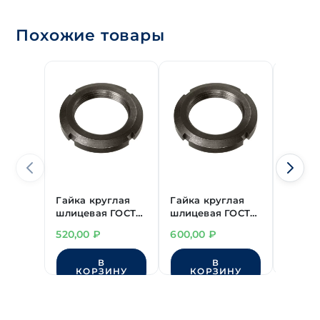
Похожие товары
Гайка круглая
Гайка круглая
Гайка 
шлицевая ГОСТ
шлицевая ГОСТ
шлице
11871 М39х1.5 без
11871 М42х1.5 без
11871 
520,00
₽
600,00
₽
1'320,
покрытия
покрытия
покры
В
В
КОРЗИНУ
КОРЗИНУ
КО