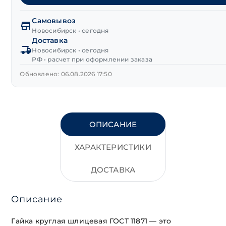
Гайка
круглая
Самовывоз
шлицевая
Новосибирск • сегодня
ГОСТ
Доставка
11871
Новосибирск • сегодня
М115х2.0
РФ • расчет при оформлении заказа
без
Обновлено: 06.08.2026 17:50
покрытия
ОПИСАНИЕ
ХАРАКТЕРИСТИКИ
ДОСТАВКА
Описание
Гайка круглая шлицевая ГОСТ 11871 — это