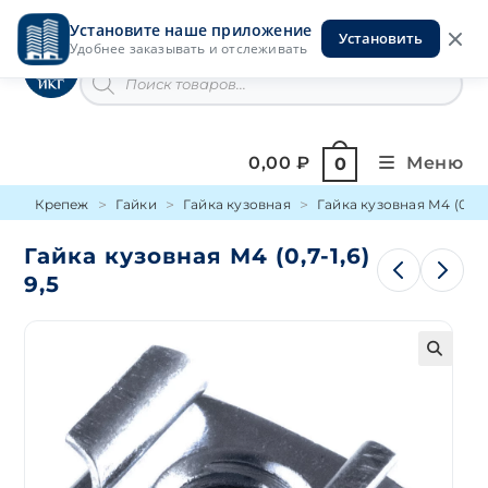
Перейти
Установите наше приложение
к
Установить
Инструменты на Горской
Удобнее заказывать и отслеживать
содержимому
Поиск
товаров
0,00
₽
Меню
0
Крепеж
Гайки
Гайка кузовная
Гайка кузовная М4 (0,7-1,
Гайка кузовная М4 (0,7-1,6)
9,5
🔍