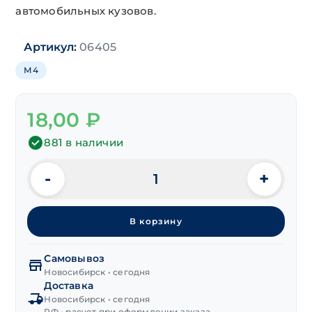
автомобильных кузовов.
Артикул:
06405
М4
18,00
₽
881 в наличии
-
+
Количество
товара
Гайка
В корзину
кузовная
М4
(0,7-
Самовывоз
1,6)
Новосибирск • сегодня
Доставка
9,5
Новосибирск • сегодня
РФ • расчет при оформлении заказа