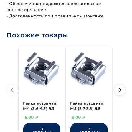
• Обеспечивает надежное электрическое
контактирование
• Долговечность при правильном монтаже
Похожие товары
Гайка кузовная
Гайка кузовная
Болт
М4 (3,6-4,5) 8,3
М5 (2,7-3,5) 9,5
шести
головк
18,00
₽
19,00
₽
3,80
₽
М4х35
DIN 93
В
В