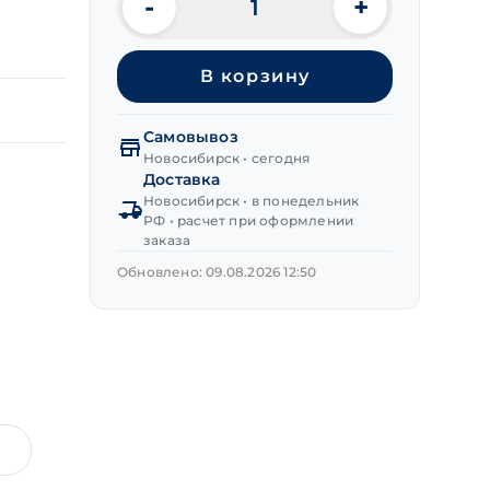
-
+
Количество
товара
Головка
В корзину
со
вставкой
1/4"
Самовывоз
SL
Новосибирск • сегодня
8,0х37 мм
Доставка
"LICOTA"
Новосибирск • в понедельник
РФ • расчет при оформлении
заказа
Обновлено: 09.08.2026 12:50