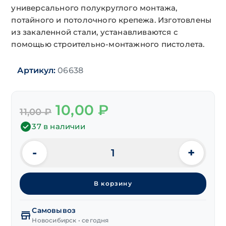
универсального полукруглого монтажа,
потайного и потолочного крепежа. Изготовлены
из закаленной стали, устанавливаются с
помощью строительно-монтажного пистолета.
Артикул:
06638
Первоначальная
Текущая
10,00
₽
11,00
₽
цена
цена:
составляла
10,00 ₽.
37 в наличии
11,00 ₽.
-
+
Количество
товара
Гвоздь
В корзину
для
бетона
SPIKE
Самовывоз
потолочный
Новосибирск • сегодня