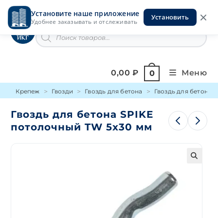
Перейти
Установите наше приложение
к
Установить
Инструменты на Горской
Удобнее заказывать и отслеживать
содержимому
Поиск
товаров
0,00
₽
Меню
0
Крепеж
Гвозди
Гвоздь для бетона
Гвоздь для бетона 
Гвоздь для бетона SPIKE
потолочный TW 5х30 мм
🔍