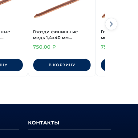
шные
Гвозди финишные
Гвозди финиш
м
медь 1,4х40 мм
медь 1,4х45 мм
(~2070шт/кг)
(~1780шт/кг)
750,00
₽
750,00
₽
ИНУ
В КОРЗИНУ
В КОРЗИ
КОНТАКТЫ