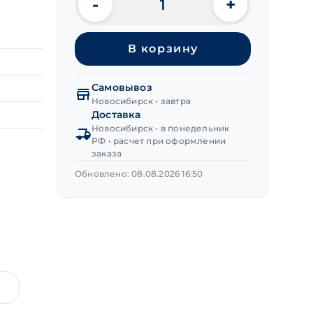
-
+
Количество
товара
Гвозди
В корзину
финишные
медь
1,4х35 мм
Самовывоз
(~2260шт/
Новосибирск • завтра
кг)
Доставка
Новосибирск • в понедельник
РФ • расчет при оформлении
заказа
Обновлено: 08.08.2026 16:50