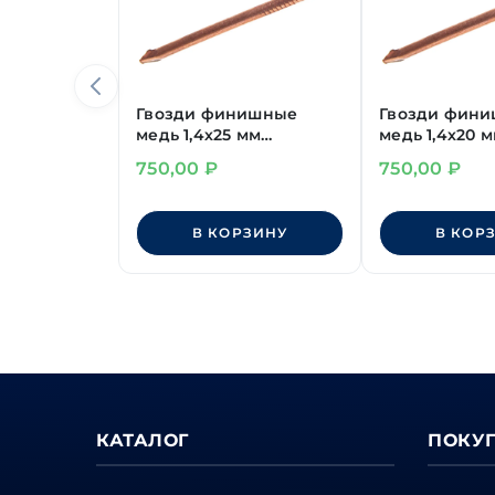
Гвозди финишные
Гвозди фин
медь 1,4х25 мм
медь 1,4х20 
(~3200шт/кг)
(~4000шт/кг)
750,00
₽
750,00
₽
В КОРЗИНУ
В КОР
КАТАЛОГ
ПОКУ