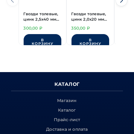
Гвозди толевые,
Гвозди толевые,
Гвозди
цинк 2,5х40 мм
цинк 2,0х20 мм
цинк 2
(~610шт/кг)
(~1780шт/кг)
(~740ш
300,00
₽
350,00
₽
330,0
В
В
КОРЗИНУ
КОРЗИНУ
КО
КАТАЛОГ
Магазин
Каталог
Прайс-лист
Доставка и оплата