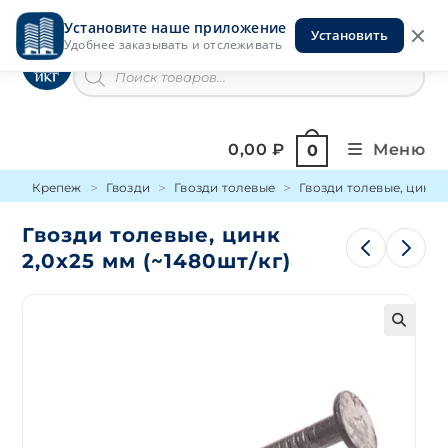
Перейти
Установите наше приложение
к
Установить
Инструменты на Горской
Удобнее заказывать и отслеживать
содержимому
Поиск
товаров
0,00
₽
Меню
0
Крепеж
Гвозди
Гвозди толевые
Гвозди толевые, цинк 2
Гвозди толевые, цинк
2,0х25 мм (~1480шт/кг)
🔍