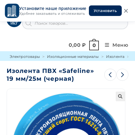
Перейти
Установите наше приложение
к
Установить
Инструменты на Горской
Удобнее заказывать и отслеживать
содержимому
Поиск
товаров
0,00
₽
Меню
0
Электротовары
Изоляционные материалы
Изолента
И
Изолента ПВХ «Safeline»
19 мм/25м (черная)
🔍