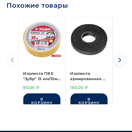
Похожие товары
Изолента ПВХ
Изолента
Изоле
"Зубр" 15 мм/10м
армированная Х/
"Safeli
(желтая)
Б тканью
19 мм/
80,00
₽
160,00
₽
200,0
18 мм/15м
(черная)
В
В
КОРЗИНУ
КОРЗИНУ
КО