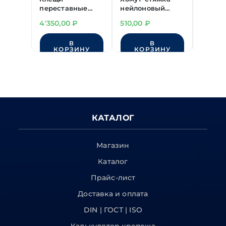
переставные
нейлоновый
перес
"LICOTA" с
белый
короб
4'350,00
₽
510,00
₽
2'650,
диагональной
4,5х250 мм
шарни
фиксацией
(100шт) "ЗУБР"
"KRAFT
В
В
240 мм
43х25
КОРЗИНУ
КОРЗИНУ
КО
КАТАЛОГ
Магазин
Каталог
Прайс-лист
Доставка и оплата
DIN | ГОСТ | ISO