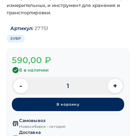
измерительных, и инструмент для хранения и
транспортировки.
Артикул:
27751
ЗУБР
590,00
₽
8 в наличии
-
+
Количество
товара
Клещи
В корзину
переставные
с
коробчатым
Самовывоз
шарниром
Новосибирск • сегодня
Доставка
250 мм