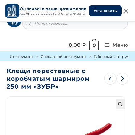
Перейти
Установите наше приложение
к
Установить
Инструменты на Горской
Удобнее заказывать и отслеживать
содержимому
Поиск
товаров
0,00
₽
Меню
0
Инструмент
Слесарный инструмент
Губцевый инструмен
Клещи переставные с
коробчатым шарниром
250 мм «ЗУБР»
🔍