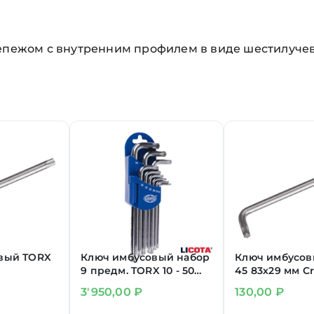
епежом с внутренним профилем в виде шестилучево
вый TORX
Ключ имбусовый набор
Ключ имбусов
9 предм. TORX 10 - 50
45 83х29 мм C
экстрадлинные
3'950,00
₽
130,00
₽
"LICOTA"