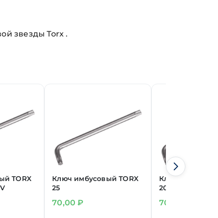
й звезды Torx .
ый TORX
Ключ имбусовый TORX
Ключ имбусов
rV
25
20
70,00
₽
70,00
₽