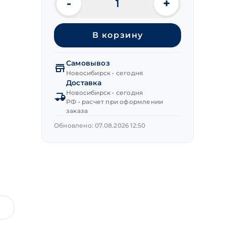
-
+
Количество
товара
Ключ
В корзину
имбусовый
TORX
27
Самовывоз
Новосибирск • сегодня
Доставка
Новосибирск • сегодня
РФ • расчет при оформлении
заказа
Обновлено: 07.08.2026 12:50