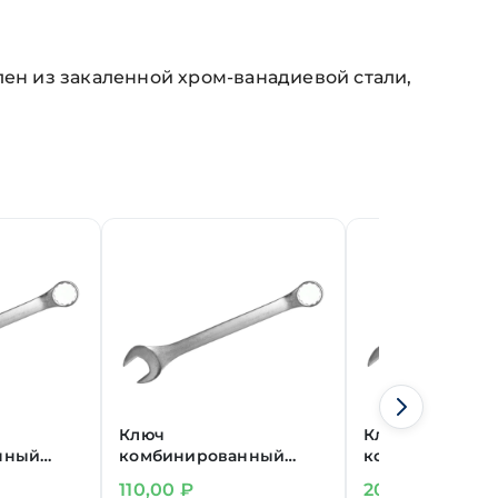
н из закаленной хром-ванадиевой стали,
Ключ
Ключ
нный
комбинированный
комбинирован
8 мм
15 мм
110,00
₽
200,00
₽