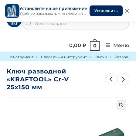
Перейти
Установите наше приложение
к
Установить
Инструменты на Горской
Удобнее заказывать и отслеживать
содержимому
Поиск
товаров
0,00
₽
Меню
0
Инструмент
Слесарный инструмент
Ключи
Разводной
Ключ разводной
«KRAFTOOL» Сr-V
25х150 мм
🔍