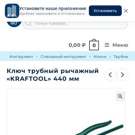
Перейти
Установите наше приложение
к
Установить
Инструменты на Горской
Удобнее заказывать и отслеживать
содержимому
Поиск
товаров
0,00
₽
Меню
0
Инструмент
Слесарный инструмент
Ключи
Трубный
Ключ трубный рычажный
«KRAFTOOL» 440 мм
🔍