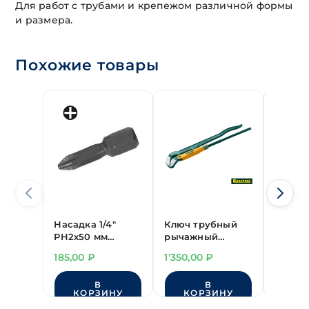
Для работ с трубами и крепежом различной формы
и размера.
Похожие товары
Насадка 1/4"
Ключ трубный
Насадк
PH2х50 мм
рычажный
PH1х5
"Kraftool"
"KRAFTOOL"
"Krafto
185,00
₽
1'350,00
₽
185,00
250 мм
В
В
КОРЗИНУ
КОРЗИНУ
КО