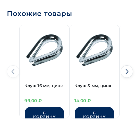
Похожие товары
Коуш 16 мм, цинк
Коуш 5 мм, цинк
Коуш 1
99,00
₽
14,00
₽
64,00
В
В
КОРЗИНУ
КОРЗИНУ
КО