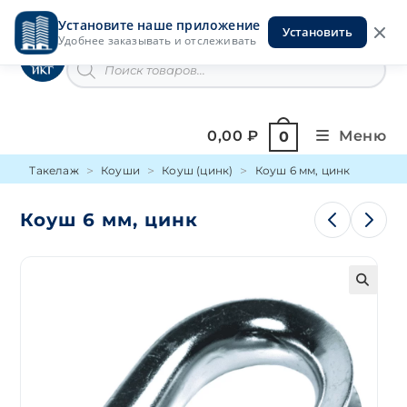
Перейти
Установите наше приложение
к
Установить
Инструменты на Горской
Удобнее заказывать и отслеживать
содержимому
Поиск
товаров
0,00
₽
Меню
0
Такелаж
Коуши
Коуш (цинк)
Коуш 6 мм, цинк
Коуш 6 мм, цинк
🔍