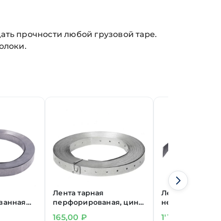
ать прочности любой грузовой таре.
олоки.
Лента тарная
Лента
ванная
перфорированая, цинк
неперфориров
м
20х0,4 мм L= 5м
20х0,4 мм L=50
165,00
₽
1'190,00
₽