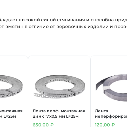
ладает высокой силой стягивания и способна прид
т вмятин в отличие от веревочных изделий и пров
 монтажная
Лента перф. монтажная
Лента
м L=25м
цинк 17х0,5 мм L=25м
неперфориро
20х0,4 мм L= 5
650,00
₽
120,00
₽