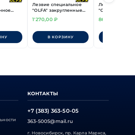
Лезвие специальное
Лезвие специа
нное
"OLFA" закругленные
"OLFA" пильное
BLACK
(5шт)
OL-AK-4) 3шт
1'270,00
₽
860,00
₽
ИНУ
В КОРЗИНУ
В КОРЗИ
КОНТАКТЫ
+7 (383) 363-50-05
ьности
363-5005@mail.ru
г. Новосибирск, пр. Карла Маркса,