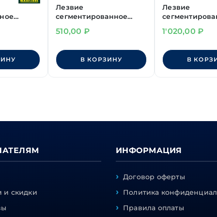
Лезвие
Лезвие
ное
сегментированное
сегментирова
24,
18 мм серрейторное
25 мм "OLFA" 
510,00
₽
1'020,00
₽
, 5шт
"KRAFTOOL" 7 сегм., 5шт
МАХ 5шт
ЗИНУ
В КОРЗИНУ
В КОРЗ
ПАТЕЛЯМ
ИНФОРМАЦИЯ
Договор оферты
 и скидки
Политика конфиденциал
вы
Правила оплаты