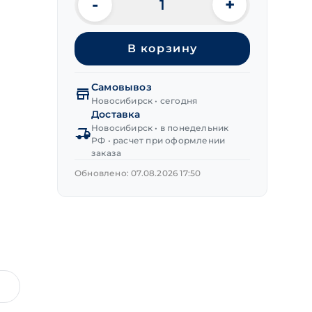
-
+
Количество
товара
Лезвие
В корзину
сегментированное
18 мм
7
Самовывоз
сегм.,
Новосибирск • сегодня
10шт
Доставка
Новосибирск • в понедельник
РФ • расчет при оформлении
заказа
Обновлено: 07.08.2026 17:50