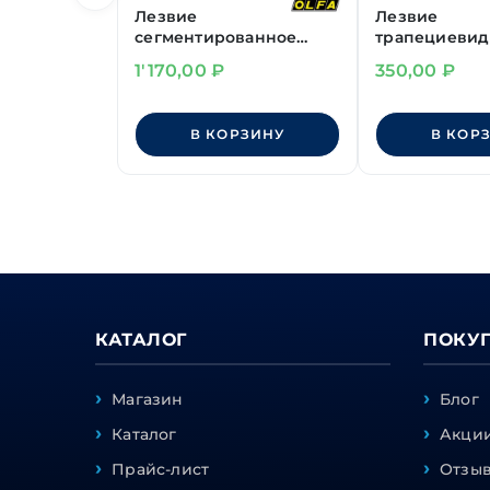
Лезвие
Лезвие
сегментированное
трапециевид
9 мм "OLFA" для
"KRAFTOOL" А
1'170,00
₽
350,00
₽
графических работ
19х59х0,65 мм
10шт
В КОРЗИНУ
В КОР
КАТАЛОГ
ПОКУ
Магазин
Блог
Каталог
Акции
Прайс-лист
Отзы