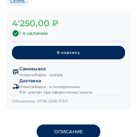
LICOTA
4'250,00
₽
1 в наличии
Количество
товара
В корзину
Набор
бит
Самовывоз
"LICOTA"
Новосибирск • завтра
1/4"
Доставка
32
Новосибирск • в понедельник
предм.
РФ • расчет при оформлении заказа
с
Обновлено: 07.08.2026 17:50
держателем
ОПИСАНИЕ