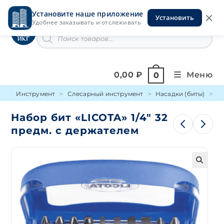
Перейти
Установите наше приложение
к
Установить
Инструменты на Горской
Удобнее заказывать и отслеживать
содержимому
Поиск
товаров
0,00
₽
Меню
0
Инструмент
Слесарный инструмент
Насадки (биты)
Н
Набор бит «LICOTA» 1/4″ 32
предм. с держателем
🔍