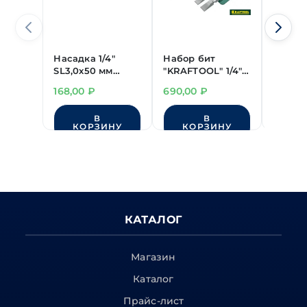
Насадка 1/4"
Набор бит
Насадк
SL3,0х50 мм
"KRAFTOOL" 1/4" 9
SL4,0х
"LICOTA"
предм.
"LICOT
168,00
₽
690,00
₽
115,00
усиленная (сталь
двухсторонние
усилен
S3)
S3)
В
В
КОРЗИНУ
КОРЗИНУ
КО
КАТАЛОГ
Магазин
Каталог
Прайс-лист