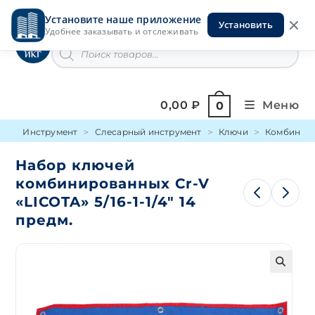
Перейти
Установите наше приложение
к
Установить
Инструменты на Горской
Удобнее заказывать и отслеживать
содержимому
Поиск
товаров
0,00
₽
Меню
0
Инструмент
Слесарный инструмент
Ключи
Комбинир
Набор ключей
комбинированных Cr-V
«LICOTA» 5/16-1-1/4″ 14
предм.
🔍