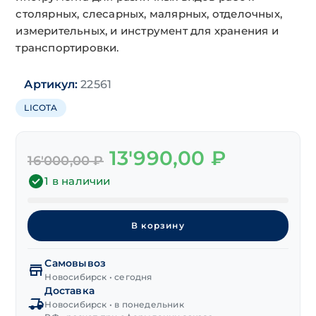
столярных, слесарных, малярных, отделочных,
измерительных, и инструмент для хранения и
транспортировки.
Артикул:
22561
LICOTA
Первоначальная
Текущая
13'990,00
₽
16'000,00
₽
цена
цена:
составляла
13'990,00 ₽.
1 в наличии
16'000,00 ₽.
Количество
товара
В корзину
Набор
ключей
Самовывоз
комбинированных
Новосибирск • сегодня
Cr-
Доставка
V
Новосибирск • в понедельник
"LICOTA"