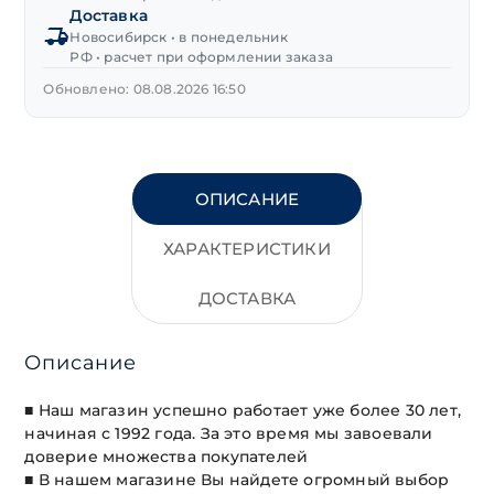
Доставка
"MATRIX"
Новосибирск • в понедельник
6-
РФ • расчет при оформлении заказа
19 мм
8
Обновлено: 08.08.2026 16:50
предм.
на
клипсе
ОПИСАНИЕ
ХАРАКТЕРИСТИКИ
ДОСТАВКА
Описание
■ Наш магазин успешно работает уже более 30 лет,
начиная с 1992 года. За это время мы завоевали
доверие множества покупателей
■ В нашем магазине Вы найдете огромный выбор