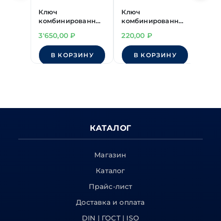
Ключ
Ключ
Клю
комбинированный
комбинированный
ком
41 мм
16 мм
32 м
3'650,00
₽
220,00
₽
1'15
В КОРЗИНУ
В КОРЗИНУ
КАТАЛОГ
Магазин
Каталог
Прайс-лист
Доставка и оплата
DIN | ГОСТ | ISO