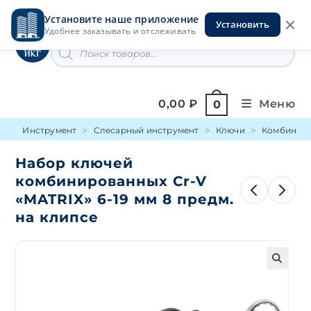
Перейти
Установите наше приложение
к
Установить
Инструменты на Горской
Удобнее заказывать и отслеживать
содержимому
Поиск
товаров
0,00
₽
Меню
0
Инструмент
Слесарный инструмент
Ключи
Комбинир
Набор ключей
комбинированных Cr-V
«MATRIX» 6-19 мм 8 предм.
на клипсе
🔍