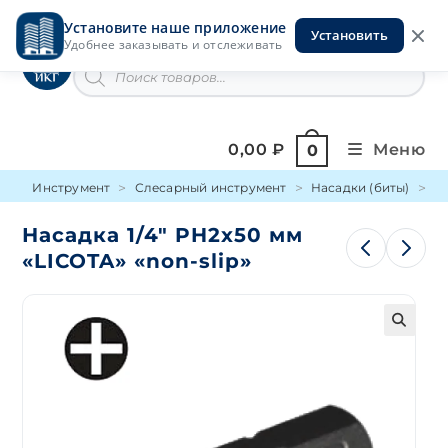
Перейти
Установите наше приложение
к
Установить
Инструменты на Горской
Удобнее заказывать и отслеживать
содержимому
Поиск
товаров
0,00
₽
Меню
0
Инструмент
Слесарный инструмент
Насадки (биты)
PH
Насадка 1/4″ PH2х50 мм
«LICOTA» «non-slip»
🔍