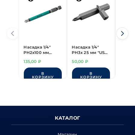
Насадка 1/4"
Насадка 1/4"
Насадк
PH2х100 мм
PH3x 25 мм "USH"
PH2х1
"Kraftool"
Industry
"LICOT
135,00
₽
50,00
₽
390,0
Optimum Line
В
В
КОРЗИНУ
КОРЗИНУ
КО
КАТАЛОГ
Магазин