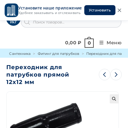
Перейти
Установите наше приложение
к
Установить
Инструменты на Горской
Удобнее заказывать и отслеживать
содержимому
Поиск
товаров
0,00
₽
Меню
0
Сантехника
Фитинг для патрубков
Переходник для патру
Переходник для
патрубков прямой
12х12 мм
🔍