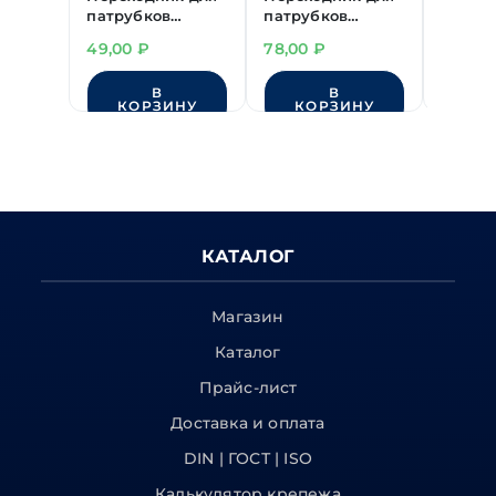
патрубков
патрубков
патру
прямой 16х16 мм
прямой 18х22 мм
прямой
49,00
₽
78,00
₽
46,00
В
В
КОРЗИНУ
КОРЗИНУ
КО
КАТАЛОГ
Магазин
Каталог
Прайс-лист
Доставка и оплата
DIN | ГОСТ | ISO
Калькулятор крепежа