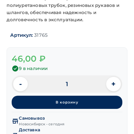
полиуретановых трубок, резиновых рукавов и
шлангов, обеспечивая надежность и
долговечность в эксплуатации.
Артикул:
31765
46,00
₽
9 в наличии
-
+
Количество
товара
Переходник
В корзину
для
патрубков
прямой
Самовывоз
12х12 мм
Новосибирск • сегодня
Доставка